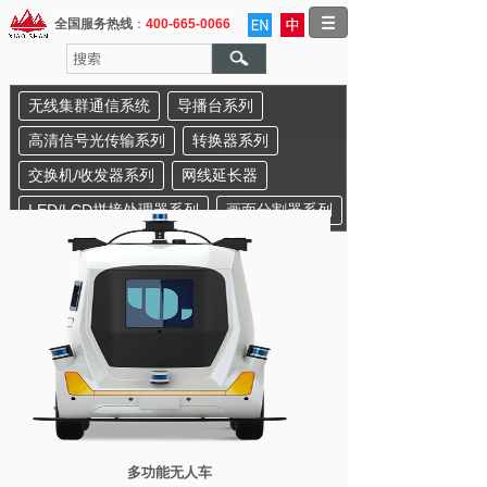
全国服务热线
：
400-665-0066
无线集群通信系统
导播台系列
高清信号光传输系列
转换器系列
交换机/收发器系列
网线延长器
LED/LCD拼接处理器系列
画面分割器系列
多功能无人车