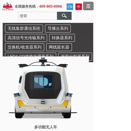
全国服务热线
：
400-665-0066
无线集群通信系统
导播台系列
高清信号光传输系列
转换器系列
交换机/收发器系列
网线延长器
LED/LCD拼接处理器系列
画面分割器系列
多功能无人车